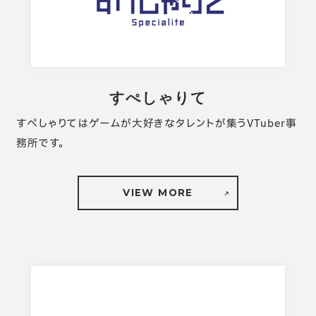
すぺしゃりて
ABOUT
すぺしゃりてはゲームが大好きなタレントが集うVTuber事
務所です。
SERVICE
NEWS
VIEW MORE
JOBS
JP
EN